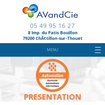
05 49 95 16 27
8 Imp. du Patis Bouillon
79200 ChÃ¢tillon-sur-Thouet
MENU
AUTOMATION
ROBOTIC
ENERGY
WIRING
AI
PRESENTATION
ACTIVITES
ANALYSE ET CONSEIL
PRESENTATION
ELECTRICITE