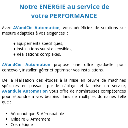
AUTOMATISME
Notre ENERGIE au service de
votre PERFORMANCE
INFORMATIQUE
NOS EXPERTISES
Avec
AVandCie Automation
, vous bénéficiez de solutions sur
mesure adaptées à vos exigences :
BATI D'EVAPORATION
♦ Equipements spécifiques,
PONT ROULANT
♦ Installations sur site sensibles,
♦ Réalisations complexes.
L'ATEX
AVandCie Automation
propose une offre graduelle pour
REALISATIONS
concevoir, installer, gérer et optimiser vos installations.
De la réalisation des études à la mise en œuvre de machines
NOS CLIENTS
spéciales en passant par le câblage et la mise en service,
AVandCie Automation
vous offre de nombreuses compétences
NOS PARTENAIRES
pour répondre à vos besoins dans de multiples domaines telle
que :
Aéronautique & Aérospatiale
Militaire & Armement
Cosmétique