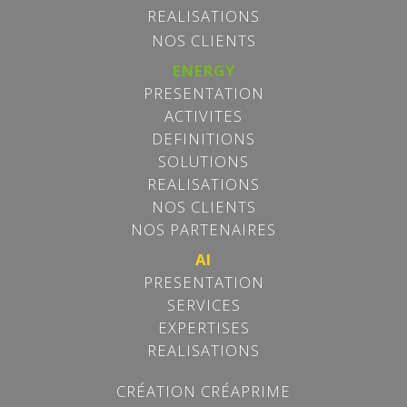
REALISATIONS
NOS CLIENTS
ENERGY
PRESENTATION
ACTIVITES
DEFINITIONS
SOLUTIONS
REALISATIONS
NOS CLIENTS
NOS PARTENAIRES
AI
Les cookies assurent le bon fonctionnement de nos
PRESENTATION
services.
SERVICES
En utilisant ces derniers, vous acceptez tacitement
l'utilisation des cookies.
en savoir Plus
EXPERTISES
REALISATIONS
OK
CRÉATION CRÉAPRIME