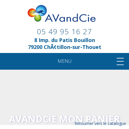
05 49 95 16 27
8 Imp. du Patis Bouillon
79200 ChÃ¢tillon-sur-Thouet
MENU
AUTOMATION
ROBOTIC
ENERGY
WIRING
AI
AVANDCIE MON PANIER
Retourner vers le catalogue