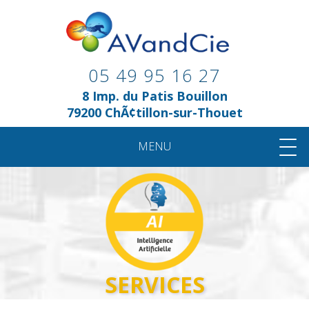
05 49 95 16 27
8 Imp. du Patis Bouillon
79200 ChÃ¢tillon-sur-Thouet
MENU
AUTOMATION
ROBOTIC
ENERGY
WIRING
AI
PRESENTATION
SERVICES
EXPERTISES
SERVICES
REALISATIONS