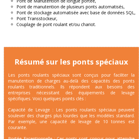
Pont de Manutention de longue portée,
Pont de manutention de plusieurs ponts automatisés,
Pont de stockage automatisée avec base de données SQL,
Pont Transstockeur,
Couplage de pont roulant et/ou chariot.
Résumé sur les ponts spéciaux
Les ponts roulants spéciaux sont conçus pour faciliter la
manutention de charges au-delà des capacités des ponts
roulants traditionnels. Ils répondent aux besoins des
entreprises nécessitant des équipements de levage
spécifiques. Voici quelques points clés :
Capacité de Levage : Les ponts roulants spéciaux peuvent
soulever des charges plus lourdes que les modèles standard.
Par exemple, une capacité de levage de 10 tonnes est
courante.
Portée Exceptionnelle : Ces ponts sont conçus pour atteindre