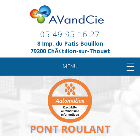
05 49 95 16 27
8 Imp. du Patis Bouillon
79200 ChÃ¢tillon-sur-Thouet
MENU
AUTOMATION
ROBOTIC
ENERGY
WIRING
AI
PRESENTATION
ACTIVITES
ANALYSE ET CONSEIL
PONT ROULANT
ELECTRICITE