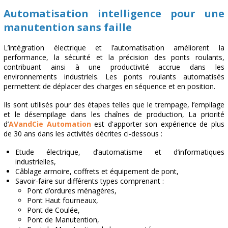
AUTOMATISME
Automatisation intelligence pour une
manutention sans faille
INFORMATIQUE
NOS EXPERTISES
L’intégration électrique et l’automatisation améliorent la
performance, la sécurité et la précision des ponts roulants,
BATI D'EVAPORATION
contribuant ainsi à une productivité accrue dans les
environnements industriels. Les ponts roulants automatisés
PONT ROULANT
permettent de déplacer des charges en séquence et en position.
Ils sont utilisés pour des étapes telles que le trempage, l’empilage
L'ATEX
et le désempilage dans les chaînes de production, La priorité
d’
AVandCie Automation
REALISATIONS
est d'apporter son expérience de plus
de 30 ans dans les activités décrites ci-dessous :
NOS CLIENTS
Etude électrique, d’automatisme et d’informatiques
industrielles,
NOS PARTENAIRES
Câblage armoire, coffrets et équipement de pont,
Savoir-faire sur différents types comprenant :
Pont d’ordures ménagères,
Pont Haut fourneaux,
Pont de Coulée,
Pont de Manutention,